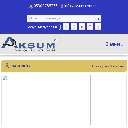
05306786235
info@aksum.com.tr
}
Sosyal Medyada Biz
MENÜ
BAKIRKÖY
Anasayfa
»
Bakırköy