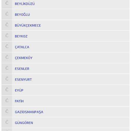
BEYLIKDÜZÜ
BEYOĞLU
BÜYÜKÇEKMECE
BEYKOZ
ÇATALCA
ÇEKMEKÖY
ESENLER
ESENYURT
EYÜP
FATIH
GAZIOSMANPAŞA
GÜNGÖREN