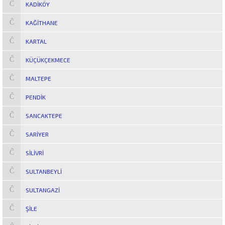
KADIKÖY
KAĞITHANE
KARTAL
KÜÇÜKÇEKMECE
MALTEPE
PENDIK
SANCAKTEPE
SARIYER
SILIVRI
SULTANBEYLI
SULTANGAZI
ŞILE