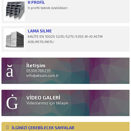
H PROFIL
h profil teknik özellikleri
LAMA SILME
KALİTE EN 10025 S235/S275/S355 JR-J0 ASTM
A36/A570/A615/
İletişim
05306786235
info@aksum.com.tr
VİDEO GALERİ
Videolarımız için tıklayın
İLGİNİZİ ÇEKEBİLECEK SAYFALAR