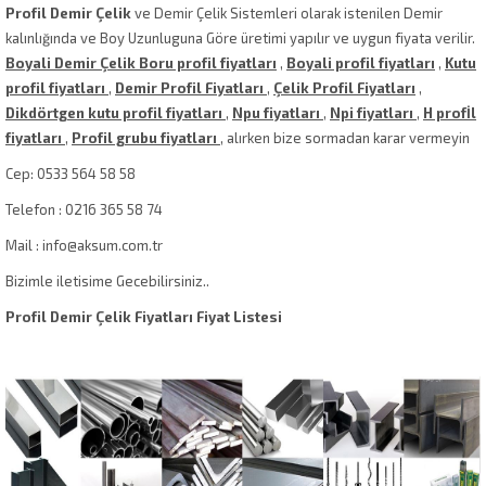
Profil Demir Çelik
ve Demir Çelik Sistemleri olarak istenilen Demir
kalınlığında ve Boy Uzunluguna Göre üretimi yapılır ve uygun fiyata verilir.
Boyali Demir Çelik Boru profil fiyatları
,
Boyali profil fiyatları
,
Kutu
profil fiyatları
,
Demir Profil Fiyatları
,
Çelik Profil Fiyatları
,
Dikdörtgen kutu profil fiyatları
,
Npu fiyatları
,
Npi fiyatları
,
H profİl
fiyatları
,
Profil grubu fiyatları
, alırken bize sormadan karar vermeyin
Cep: 0533 564 58 58
Telefon : 0216 365 58 74
Mail : info@aksum.com.tr
Bizimle iletisime Gecebilirsiniz..
Profil Demir Çelik Fiyatları Fiyat Listesi