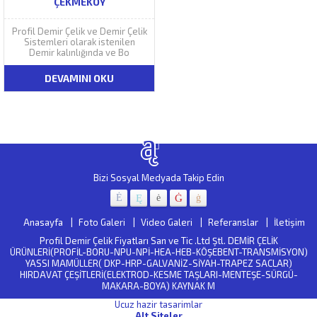
ÇEKMEKÖY
Profil Demir Çelik ve Demir Çelik
Sistemleri olarak istenilen
Demir kalınlığında ve Bo
DEVAMINI OKU
Bizi Sosyal Medyada Takip Edin
Anasayfa
Foto Galeri
Video Galeri
Referanslar
İletişim
Profil Demir Çelik Fiyatları San ve Tic .Ltd Ştl. DEMİR ÇELİK
ÜRÜNLERİ(PROFİL-BORU-NPU-NPİ-HEA-HEB-KÖŞEBENT-TRANSMİSYON)
YASSI MAMÜLLER( DKP-HRP-GALVANİZ-SİYAH-TRAPEZ SACLAR)
HIRDAVAT ÇEŞİTLERİ(ELEKTROD-KESME TAŞLARI-MENTEŞE-SÜRGÜ-
MAKARA-BOYA) KAYNAK M
Ucuz hazir tasarimlar
Alt Siteler