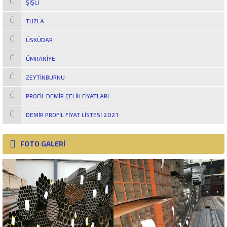
ŞIŞLI
TUZLA
ÜSKÜDAR
ÜMRANIYE
ZEYTINBURNU
PROFIL DEMIR ÇELIK FIYATLARI
DEMIR PROFIL FIYAT LISTESI 2021
FOTO GALERİ